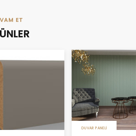
EVAM ET
RÜNLER
DUVAR PANELI