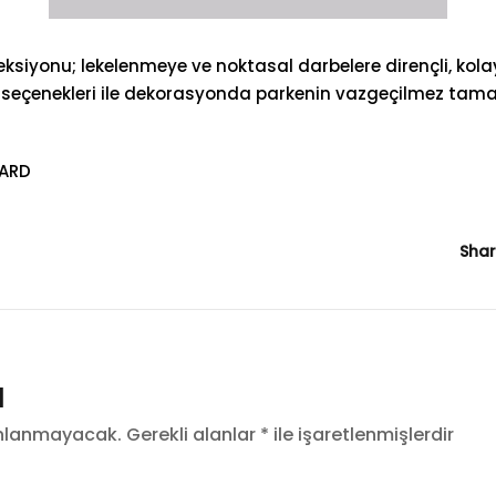
eksiyonu; lekelenmeye ve noktasal darbelere dirençli, kolay
bat seçenekleri ile dekorasyonda parkenin vazgeçilmez tama
ARD
Shar
N
ınlanmayacak.
Gerekli alanlar
*
ile işaretlenmişlerdir