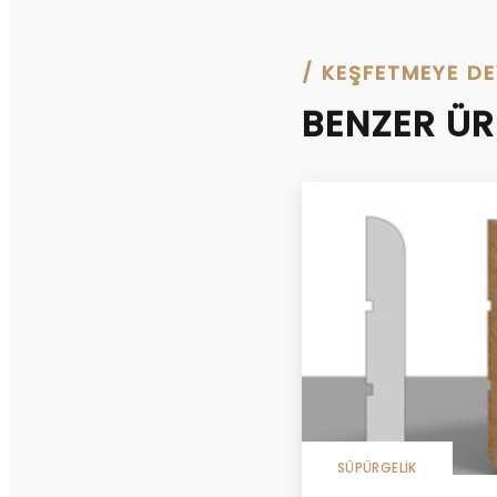
/ KEŞFETMEYE D
BENZER Ü
SÜPÜRGELIK