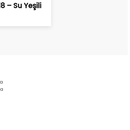
 – Su Yeşili
ya
ha