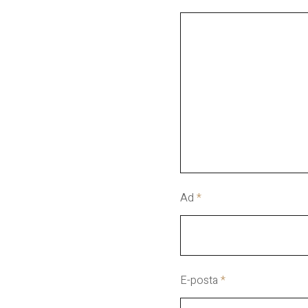
Ad
*
E-posta
*