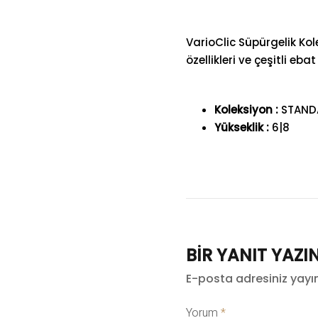
VarioClic Süpürgelik Kol
özellikleri ve çeşitli e
Koleksiyon :
STAND
Yükseklik :
6|8
BIR YANIT YAZI
E-posta adresiniz yay
Yorum
*