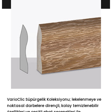
VarioClic Süpürgelik Koleksiyonu; lekelenmeye ve
noktasal darbelere dirençli, kolay temizlenebilir
özellikleri ve çeşitli ebat seçenekleri ile