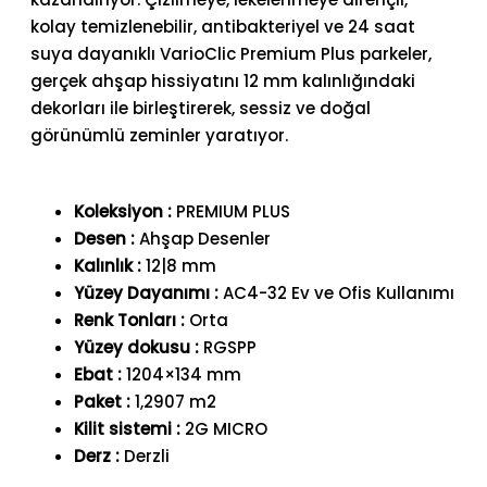
kolay temizlenebilir, antibakteriyel ve 24 saat
suya dayanıklı VarioClic Premium Plus parkeler,
gerçek ahşap hissiyatını 12 mm kalınlığındaki
dekorları ile birleştirerek, sessiz ve doğal
görünümlü zeminler yaratıyor.
Koleksiyon :
PREMIUM PLUS
Desen :
Ahşap Desenler
Kalınlık :
12|8 mm
Yüzey Dayanımı :
AC4-32 Ev ve Ofis Kullanımı
Renk Tonları :
Orta
Yüzey dokusu :
RGSPP
Ebat :
1204×134 mm
Paket :
1,2907 m2
Kilit sistemi :
2G MICRO
Derz :
Derzli