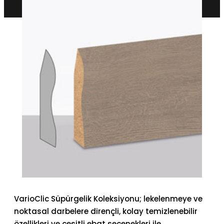
VarioClic Süpürgelik Koleksiyonu; lekelenmeye ve
noktasal darbelere dirençli, kolay temizlenebilir
özellikleri ve çeşitli ebat seçenekleri ile