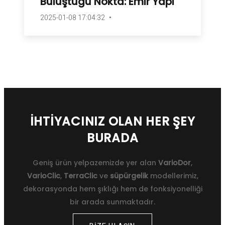
Buluştuğu Nokta: Emir Yapı
2025-01-08 17:04:32
İHTIYACINIZ OLAN HER ŞEY
BURADA
Geniş ürün yelpazemizde yer alan
VarioDor
,
VarioClic
,
TerraClic
ve
süpürgelik
modellerimiz,
dekorasyonda hem şıklığı hem de fonksiyonelliği
bir arada sunmaktadır.